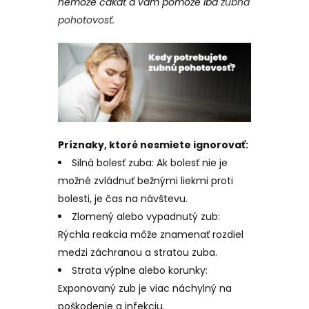
nemôže čakať a vám pomôže iba
zubná
pohotovosť
.
Príznaky, ktoré nesmiete ignorovať:
Silná bolesť zuba: Ak bolesť nie je
možné zvládnuť bežnými liekmi proti
bolesti, je čas na návštevu.
Zlomený alebo vypadnutý zub:
Rýchla reakcia môže znamenať rozdiel
medzi záchranou a stratou zuba.
Strata výplne alebo korunky:
Exponovaný zub je viac náchylný na
poškodenie a infekciu.