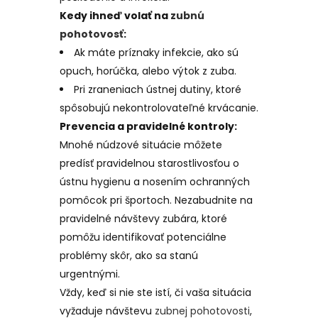
Kedy ihneď volať na
zubnú
pohotovosť
:
Ak máte príznaky infekcie, ako sú
opuch, horúčka, alebo výtok z zuba.
Pri zraneniach ústnej dutiny, ktoré
spôsobujú nekontrolovateľné krvácanie.
Prevencia a pravidelné kontroly:
Mnohé núdzové situácie môžete
predísť pravidelnou starostlivosťou o
ústnu hygienu a nosením ochranných
pomôcok pri športoch. Nezabudnite na
pravidelné návštevy zubára, ktoré
pomôžu identifikovať potenciálne
problémy skôr, ako sa stanú
urgentnými.
Vždy, keď si nie ste istí, či vaša situácia
vyžaduje návštevu
zubnej pohotovosti
,